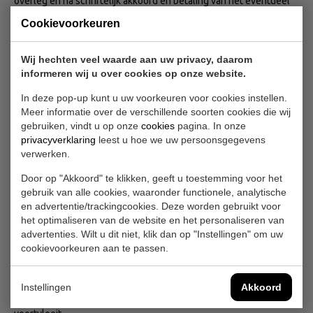
overleg en na schriftelijk akkoord en betaling van het eventueel
afgesproken voorschot door de klant.
Cookievoorkeuren
Het is de verantwoordelijkheid van de klant dat Art-nine tijdig kan
beginnen aan de uitvoering van de overeenkomst.
Wij hechten veel waarde aan uw privacy, daarom
informeren wij u over cookies op onze website.
Indien de klant er niet voor heeft gezorgd dat Art-nine tijdig kan
In deze pop-up kunt u uw voorkeuren voor cookies instellen.
beginnen aan de uitvoering van de overeenkomst, komen de
Meer informatie over de verschillende soorten cookies die wij
daaruit voortvloeiende extra kosten en/of extra uren voor
gebruiken, vindt u op onze
cookies
pagina. In onze
rekening van de klant.
privacyverklaring
leest u hoe we uw persoonsgegevens
verwerken.
Informatieverstrekking door de klant
Door op "Akkoord" te klikken, geeft u toestemming voor het
De klant stelt alle informatie, gegevens en bescheiden die
gebruik van alle cookies, waaronder functionele, analytische
relevant zijn voor de correcte uitvoering van de overeenkomst
en advertentie/trackingcookies. Deze worden gebruikt voor
tijdig en in gewenste vorm en op gewenste wijze beschik-baar
het optimaliseren van de website en het personaliseren van
aan Art-nine.
advertenties. Wilt u dit niet, klik dan op "Instellingen" om uw
cookievoorkeuren aan te passen.
De klant staat in voor de juistheid, volledigheid en
betrouwbaarheid van de ter beschikking gestelde informatie,
gegevens en bescheiden, ook indien deze van derden afkomstig
Instellingen
Akkoord
zijn, voor zover uit de aard van de overeenkomst niet anders